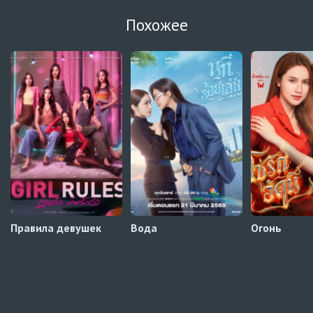
Зантис, скучаю по тебе
8 серия
Похожее
Автосабы русские / украинские
Кризис влюблённости в классе
4 серия
Превью
Кризис влюблённости в классе
3 серия
Автосабы русские / украинские
Давай немного подождём, Харутора-кун
1 серия
Превью
Правила девушек
Вода
Огонь