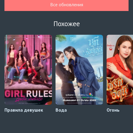
Гелбойс 2 сезон
1 серия
Все обновления
Автосабы русские / украинские
Огонь
6 серия
Похожее
Превью
Огонь
5 серия
Автосабы русские / украинские
Край горизонта
9 серия
Превью
Край горизонта
8 серия
Автосабы русские / украинские
Правила девушек
Вода
Огонь