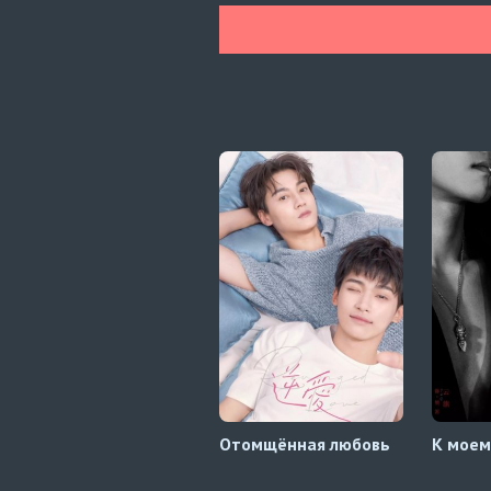
Отомщённая любовь
К моем