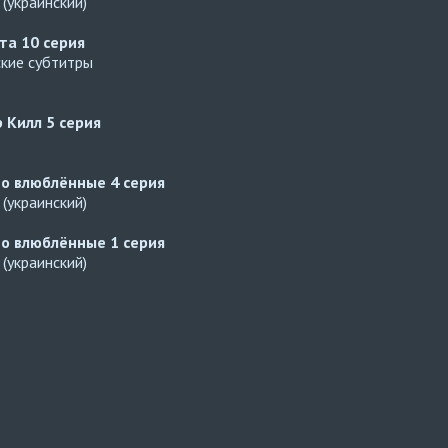
(украинский)
ата
10 серия
ские субтитры
р Килл
5 серия
но влюблённые
4 серия
(украинский)
но влюблённые
1 серия
(украинский)