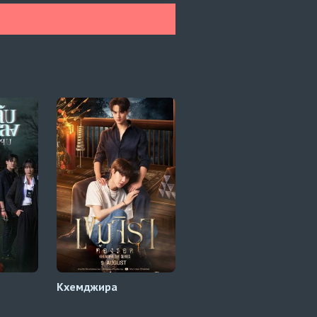
Кхемджира
Тайные любовники