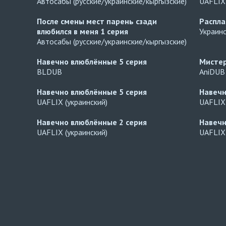
Автосабы (русские/украинские/кыргызские)
UAFLIX 
После смены мест парень сзади
Распл
влюбился в меня
1 серия
Украин
Автосабы (русские/украинские/кыргызские)
Навечно влюблённые
5 серия
Мисте
BLDUB
AniDUB
Навечно влюблённые
5 серия
Навеч
UAFLIX (украинский)
UAFLIX 
Навечно влюблённые
2 серия
Навеч
UAFLIX (украинский)
UAFLIX 