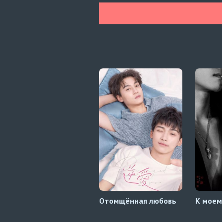
Отомщённая любовь
К моем