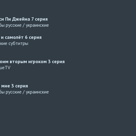
си Пи Джейна
7 серия
ы русские / украинские
 и самолёт
6 серия
ские субтитры
оим вторым игроком
3 серия
gueTV
й мне
3 серия
ы русские / украинские