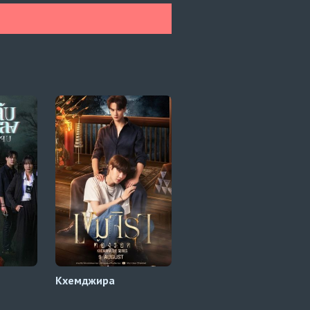
Кхемджира
Тайные любовники