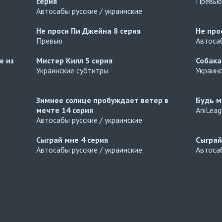
серия
Превью
Автосабы русские / украинские
Не проси Пи Джейна
8 серия
Не про
Превью
Автосаб
е из
Мистер Килл
5 серия
Собака
Украинские субтитры
Украин
Зимнее солнце пробуждает ветер в
Будь м
мечте
14 серия
AniLea
Автосабы русские / украинские
Сыграй мне
4 серия
Сыгра
Автосабы русские / украинские
Автосаб