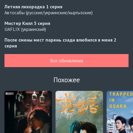
Летняя лихорадка
1 серия
Автосабы (русские/украинские/кыргызские)
Мистер Килл
5 серия
UAFLIX (украинский)
После смены мест парень сзади влюбился в меня
2
серия
Превью
Все обновления
После смены мест парень сзади влюбился в меня
1
серия
Автосабы (русские/украинские/кыргызские)
Похожее
Расплата
10 серия
Украинские субтитры
Навечно влюблённые
6 серия
BLDUB
Навечно влюблённые
5 серия
BLDUB