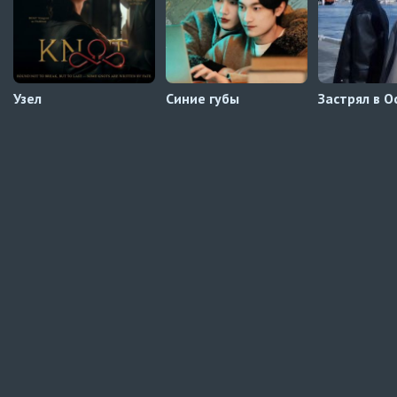
Мистер Килл
5 серия
AniDUB
Узел
Синие губы
Застрял в О