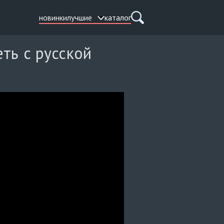
новинки
лучшие
каталог
ть с русской