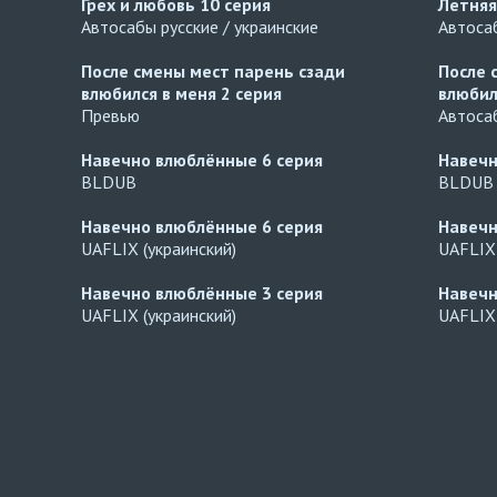
Грех и любовь
10 серия
Летняя
Автосабы русские / украинские
Автосаб
После смены мест парень сзади
После 
влюбился в меня
2 серия
влюбил
Превью
Автосаб
Навечно влюблённые
6 серия
Навеч
BLDUB
BLDUB
Навечно влюблённые
6 серия
Навеч
UAFLIX (украинский)
UAFLIX 
Навечно влюблённые
3 серия
Навеч
UAFLIX (украинский)
UAFLIX 