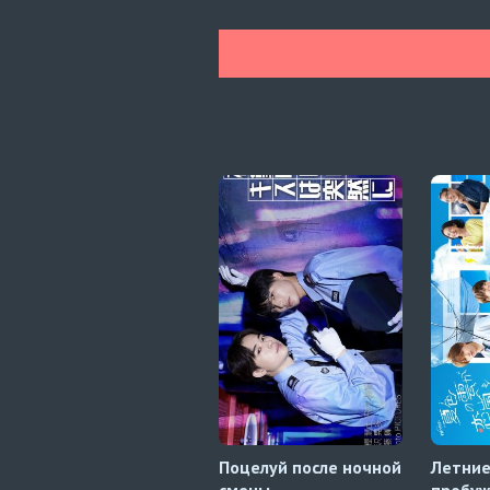
Поцелуй после ночной
Летние
смены
пробуж