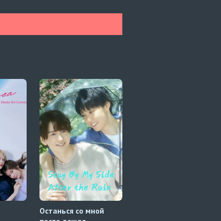
Останься со мной
Даже если я
после дождя
попытаюсь влюбиться