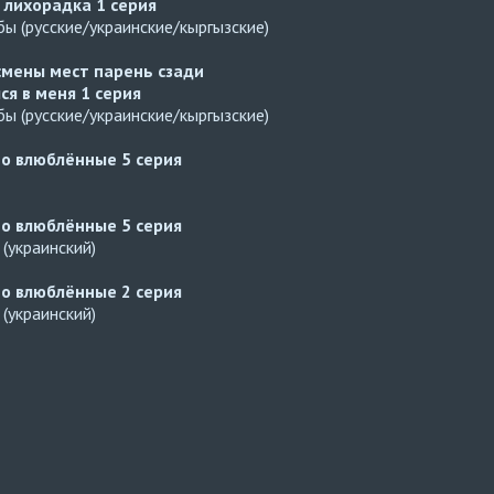
 лихорадка
1 серия
ы (русские/украинские/кыргызские)
смены мест парень сзади
ся в меня
1 серия
ы (русские/украинские/кыргызские)
но влюблённые
5 серия
но влюблённые
5 серия
(украинский)
но влюблённые
2 серия
(украинский)