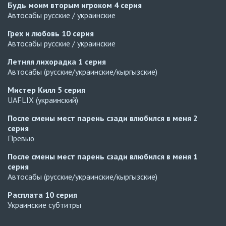
Будь моим вторым игроком
4 серия
Автосабы русские / украинские
Грех и любовь
10 серия
Автосабы русские / украинские
Летняя лихорадка
1 серия
Автосабы (русские/украинские/кыргызские)
Мистер Килл
5 серия
UAFLIX (украинский)
После смены мест парень сзади влюбился в меня
2
серия
Превью
После смены мест парень сзади влюбился в меня
1
серия
Автосабы (русские/украинские/кыргызские)
Расплата
10 серия
Украинские субтитры
Навечно влюблённые
6 серия