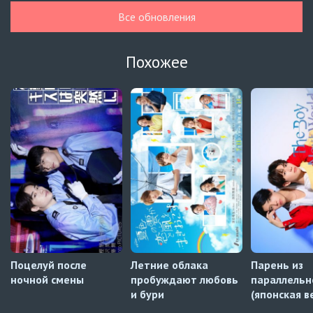
BLDUB
Все обновления
Навечно влюблённые
5 серия
BLDUB
Похожее
Мистер Килл
5 серия
AniDUB
Навечно влюблённые
6 серия
UAFLIX (украинский)
Навечно влюблённые
5 серия
UAFLIX (украинский)
Навечно влюблённые
4 серия
UAFLIX (украинский)
Поцелуй после
Летние облака
Парень из
ночной смены
пробуждают любовь
параллельн
и бури
(японская в