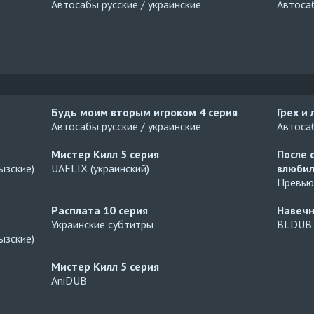
Автосабы русские / украинские
Автосаб
Будь моим вторым игроком
4 серия
Грех и
Автосабы русские / украинские
Автосаб
Мистер Килл
5 серия
После 
ызские)
UAFLIX (украинский)
влюбил
Превью
Расплата
10 серия
Навеч
Украинские субтитры
BLDUB
ызские)
Мистер Килл
5 серия
AniDUB