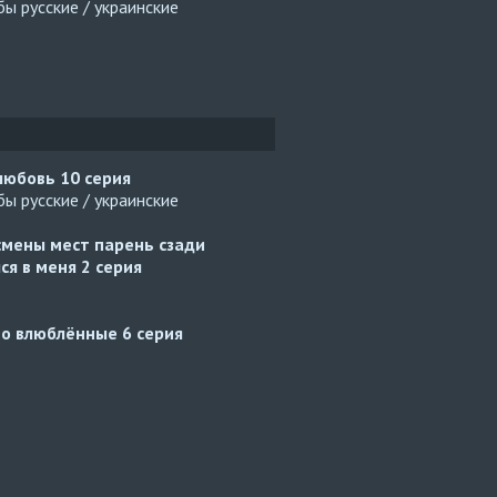
ы русские / украинские
 любовь
10 серия
ы русские / украинские
смены мест парень сзади
ся в меня
2 серия
но влюблённые
6 серия