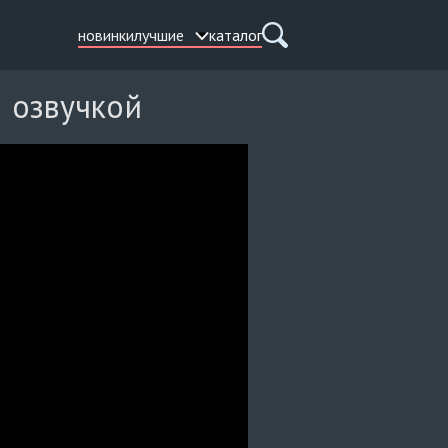
новинки
лучшие
каталог
й озвучкой