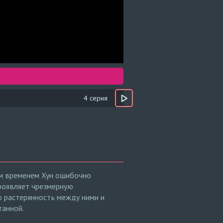
4 серия
ем временем Хун ошибочно
роявляет чрезмерную
ую растерянность между ними и
танной.