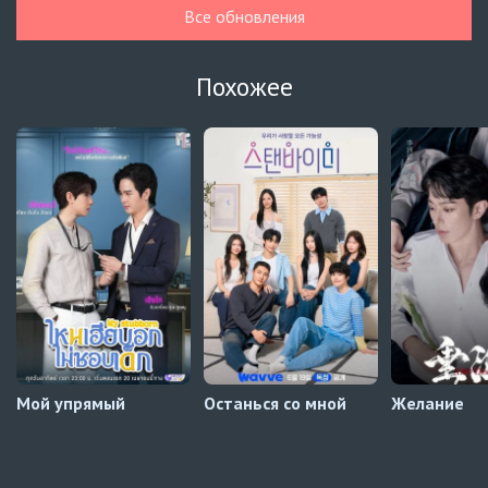
Гелбойс 2 сезон
1 серия
Все обновления
Автосабы русские / украинские
Огонь
6 серия
Похожее
Превью
Огонь
5 серия
Автосабы русские / украинские
Край горизонта
9 серия
Превью
Край горизонта
8 серия
Автосабы русские / украинские
Мой упрямый
Останься со мной
Желание