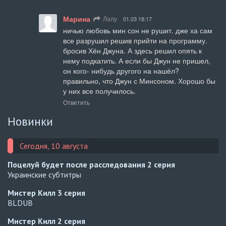
Марина
Лалу
01.03 18:17
ничью любовь мин сон не рушит. дже ха сам 
все разрушил решив прийти на программу. 
бросив Хён Джуна. А здесь решил опять к 
нему подкатить. А если бы Джун не пришел, 
он кого- нибудь другого на нашёл? 
правильно, что Джун с Минсоном. Хорошо бы 
у них все получилось.
Ответить
Новинки
Сегодня, 10 августа
Поцелуй будет после расследования
2 серия
Украинские субтитры
Мистер Килл
3 серия
BLDUB
Мистер Килл
2 серия