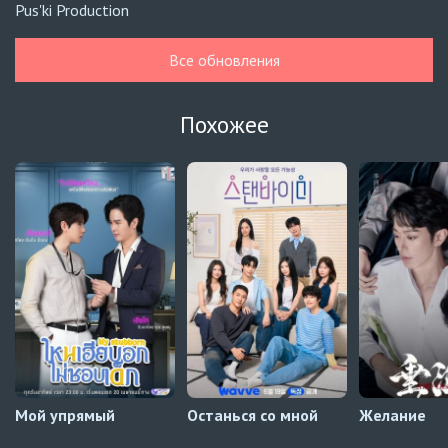
Pus'ki Production
Летние облака пробуждают любовь и бури
6 серия
Все обновления
Превью
Летние облака пробуждают любовь и бури
5 серия
Похожее
Оригинал
Не проси Пи Джейна
6 серия
Украинские субтитры
Не проси Пи Джейна
5 серия
Украинские субтитры
08 августа
Разве сексуальной попы недостаточно?
3 серия
Русские субтитры
Мой упрямый
Останься со мной
Желание