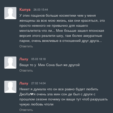
Kunya
26.03 15:44
У этих пацанов больше косметики чем у меня 
женщины за всю мою жизнь, как они красяться, это 
просто немного не привычно для нашего 
менталитета что ли... Мне боььше зашел японская 
версия этого реалити-шоу, там более аккуратные 
парни, очень вежливые в отношений друг друга...
Ответить
Лалу
05.03 18:18
Ваще то у  Мин Сона был же другой
Ответить
Лалу
27.02 14:04
Нееет я думала что он все равно будет любить 
ДжэХа💔я очень зла мин сон де был с други с 
прошлом сезоне почему он ваще тут чтоб разрушать 
чужую любовь чтоли
Ответить