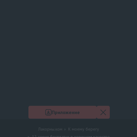
Приложение
Лакорны.ком
К моему берегу
12 серия бесплатно в хорошем качестве