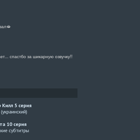
вал🫦
ет... спастбо за шикарную озвучку!!
р Килл
5 серия
(украинский)
ата
10 серия
ские субтитры