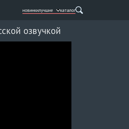
новинки
лучшие
каталог
сской озвучкой