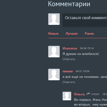
Комментарии
Новые
Лучшие
Ранее
Ихихихи
04.04 15:14
Я думаю он влюбился)
Ответить
пикми
04.01 19:04
я всё ещё не понимаю, зачем
Ответить
Ольга.
пикми
18.
Во-первых, Фань Нату
во-вторых,  ему нужн