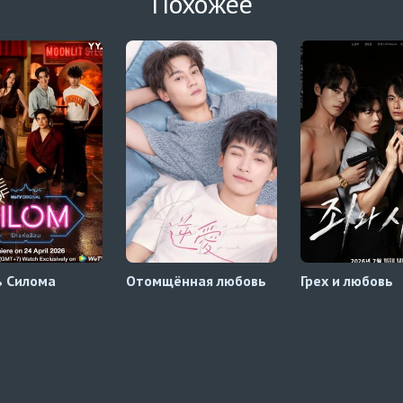
Похожее
 Силома
Отомщённая любовь
Грех и любовь