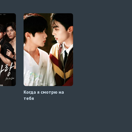
Когда я смотрю на
Зимнее солнце
тебя
пробуждает ветер в
мечте