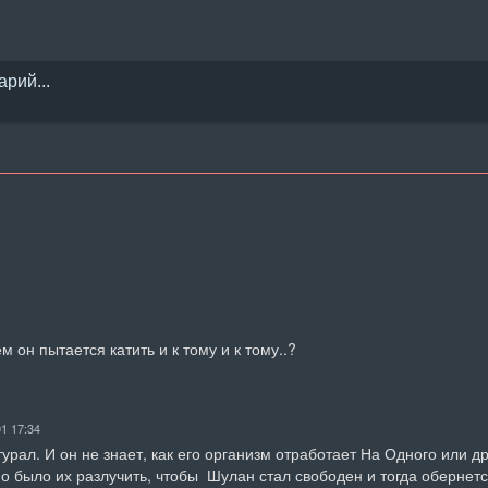
 он пытается катить и к тому и к тому..?
01 17:34
рал. И он не знает, как его организм отработает На Одного или дру
о было их разлучить, чтобы  Шулан стал свободен и тогда обернетс