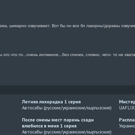
ика, шикарно озвучивает. Вот бы он все бл лакорны/дорамы озвучи
это что-то...очень интимное...без спичек, словно, чего- то не хвата
Летняя лихорадка
1 серия
Мисте
Автосабы (русские/украинские/кыргызские)
UAFLIX 
После смены мест парень сзади
Распл
влюбился в меня
1 серия
Украин
Автосабы (русские/украинские/кыргызские)