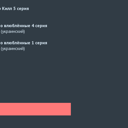
р Килл
5 серия
но влюблённые
4 серия
(украинский)
но влюблённые
1 серия
(украинский)