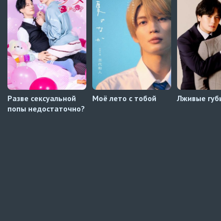
Превью
Навечно влюблённые
8 серия
Автосабы русские / украинские
Разве сексуальной
Моё лето с тобой
Лживые губ
попы недостаточно?