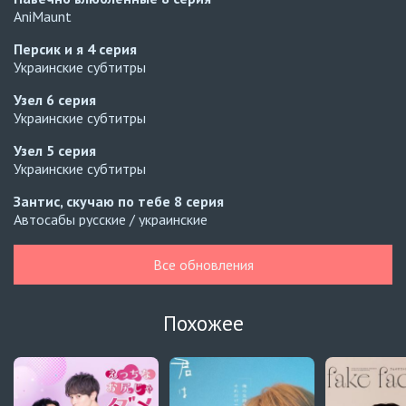
AniMaunt
Персик и я
4 серия
Украинские субтитры
Узел
6 серия
Украинские субтитры
Узел
5 серия
Украинские субтитры
Зантис, скучаю по тебе
8 серия
Автосабы русские / украинские
Кризис влюблённости в классе
4 серия
Все обновления
Превью
Кризис влюблённости в классе
3 серия
Похожее
Автосабы русские / украинские
Давай немного подождём, Харутора-кун
1 серия
Превью
Навечно влюблённые
9 серия