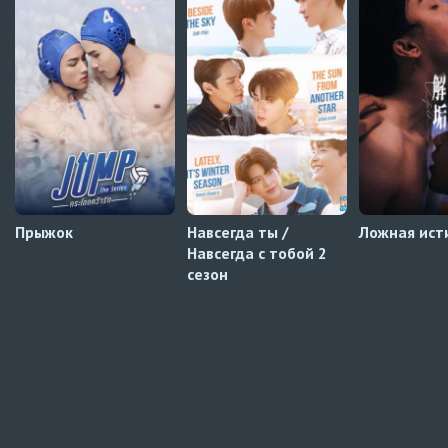
Превью
Зантис, скучаю по тебе
7 серия
Автосабы русские / украинские
Прыжок
Навсегда ты /
Ложная ист
Навсегда с тобой 2
сезон