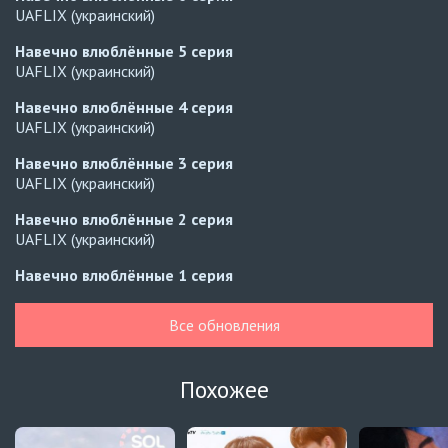
UAFLIX (украинский)
Навечно влюблённые
5 серия
UAFLIX (украинский)
Навечно влюблённые
4 серия
UAFLIX (украинский)
Навечно влюблённые
3 серия
UAFLIX (украинский)
Навечно влюблённые
2 серия
UAFLIX (украинский)
Навечно влюблённые
1 серия
UAFLIX (украинский)
Все обновления
Навечно влюблённые
7 серия
Русские субтитры
Похожее
Навечно влюблённые
7 серия
Автосабы (украинский)
Зантис, скучаю по тебе
8 серия