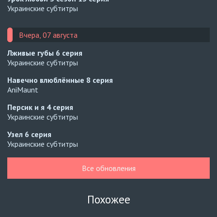
Украинские субтитры
Вчера, 07 августа
Лживые губы
6 серия
Украинские субтитры
Навечно влюблённые
8 серия
AniMaunt
Персик и я
4 серия
Украинские субтитры
Узел
6 серия
Украинские субтитры
Узел
5 серия
Все обновления
Украинские субтитры
Зантис, скучаю по тебе
8 серия
Похожее
Автосабы русские / украинские
Кризис влюблённости в классе
4 серия