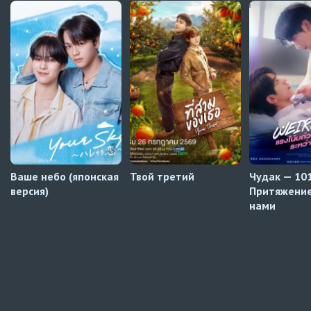
Превью
Кризис влюблённости в классе
3 серия
Автосабы русские / украинские
Давай немного подождём, Харутора-кун
1 серия
Превью
Ваше небо (японская
Твой третий
Чудак — 101
версия)
Притяжени
нами