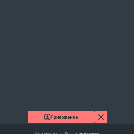
Приложение
Лакорны.ком
Тайные любовники