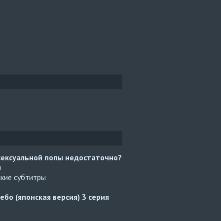
сексуальной попы недостаточно?
я
ские субтитры
ебо (японская версия)
3 серия