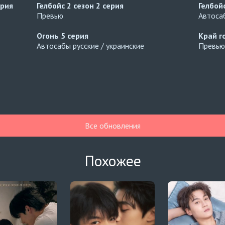
ерия
Гелбойс 2 сезон
2 серия
Гелбой
Превью
Автосаб
Огонь
5 серия
Край г
Автосабы русские / украинские
Превью
Все обновления
Похожее