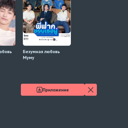
юбовь
Безумная любовь
Разве сексуальной
Муму
попы недостаточно?
Приложение